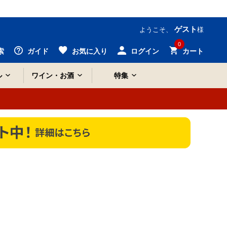
ゲスト
ようこそ、
様
0
索
ガイド
お気に入り
ログイン
カート
ル
ワイン・お酒
特集