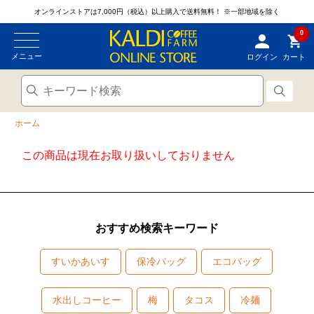
オンラインストアは7,000円（税込）以上購入で送料無料！
※一部地域を除く
0
メニュー
ログイン
カート
ホーム
この商品は現在お取り扱いしておりません
おすすめ検索キーワード
すいかあいす
保冷バッグ
エコバッグ
水出しコーヒー
梅
タコス
冷麺