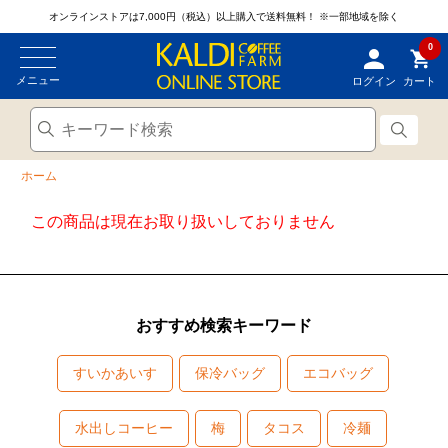
オンラインストアは7,000円（税込）以上購入で送料無料！
※一部地域を除く
0
メニュー
ログイン
カート
ホーム
この商品は現在お取り扱いしておりません
おすすめ検索キーワード
すいかあいす
保冷バッグ
エコバッグ
水出しコーヒー
梅
タコス
冷麺