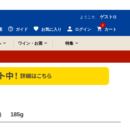
ゲスト
ようこそ、
様
0
索
ガイド
お気に入り
ログイン
カート
ル
ワイン・お酒
特集
 185g