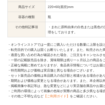
商品サイズ
220×60(底径)mm
容器の種類
瓶
その他特記事項
・まれに原料由来の白色または黒色の
理をしております。
・オンラインストアでは一度にご購入いただける数量に上限を設
・転売目的での購入は固くお断りいたします。また、転売された
・過度な買い占め行為が確認された場合、ご注文をキャンセルさ
・一部の記載販売品を除き、賞味期限は残り一ヶ月以上の商品を
・正確な掲載に努めておりますが、食品表示情報についてはお届
・特売期間および価格は実店舗と異なる場合がございます。
・セット販売品の価格は単品購入の合計額と相違がある場合があ
・期間および価格は変更となる場合があります。また、本企画以
・掲載画像や表記等は、急な変更などにより実店舗在庫品やお届
・ご利用の環境によって画像の色味が実際の商品と多少異なる場
・その他ご不明な点など
【ご利用ガイド】
をご確認ください。