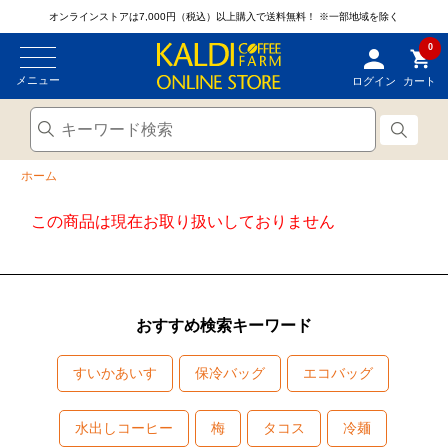
オンラインストアは7,000円（税込）以上購入で送料無料！
※一部地域を除く
0
メニュー
ログイン
カート
ホーム
この商品は現在お取り扱いしておりません
おすすめ検索キーワード
すいかあいす
保冷バッグ
エコバッグ
水出しコーヒー
梅
タコス
冷麺