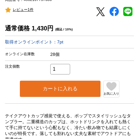
レビュー1件
通常価格
1,430
円
(税込 / 10%)
取得オンラインポイント：
7
pt
オンライン在庫数
28個
注文個数
カートに入れる
お気に入り
テイクアウトカップ感覚で使える、ポップでスタイリッシュなタ
ンブラー。二重構造のカップは、ホットドリンクを入れても熱く
て手に持てないという心配もなく、冷たい飲み物でも結露しにく
いのが特長です。落しても割れない丈夫な素材でアウトドアにも