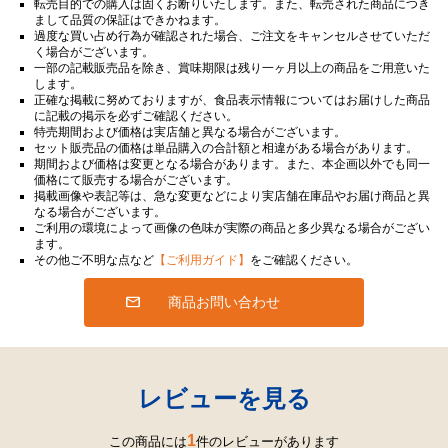
転売目的での購入は固くお断りいたします。また、転売された商品につき
まして品質の保証はできかねます。
過度な買い占め行為が確認された場合、ご注文をキャンセルさせていただ
く場合がございます。
一部の記載販売品を除き、賞味期限は残り一ヶ月以上の商品をご用意いた
します。
正確な掲載に努めておりますが、食品表示情報についてはお届けした商品
に記載の掲示を必ずご確認ください。
特売期間および価格は実店舗と異なる場合がございます。
セット販売品の価格は単品購入の合計額と相違がある場合があります。
期間および価格は変更となる場合があります。また、本企画以外でも同一
価格にて販売する場合がございます。
掲載画像や表記等は、急な変更などにより実店舗在庫品やお届け商品と異
なる場合がございます。
ご利用の環境によって画像の色味が実際の商品と多少異なる場合がござい
ます。
その他ご不明な点など
【ご利用ガイド】
をご確認ください。
商品お問い合わせ
レビューを見る
1
この商品には
件のレビューがあります