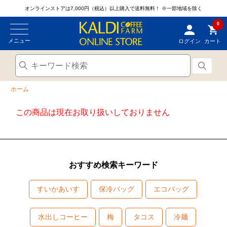
オンラインストアは7,000円（税込）以上購入で送料無料！
※一部地域を除く
0
メニュー
ログイン
カート
ホーム
この商品は現在お取り扱いしておりません
おすすめ検索キーワード
すいかあいす
保冷バッグ
エコバッグ
水出しコーヒー
梅
タコス
冷麺