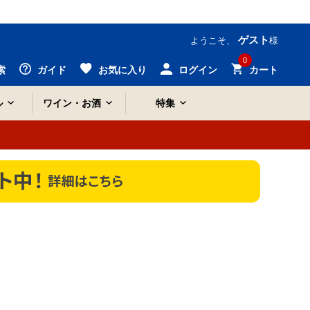
ゲスト
ようこそ、
様
0
索
ガイド
お気に入り
ログイン
カート
ル
ワイン・お酒
特集