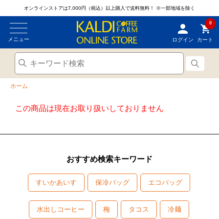
オンラインストアは7,000円（税込）以上購入で送料無料！
※一部地域を除く
0
メニュー
ログイン
カート
ホーム
この商品は現在お取り扱いしておりません
おすすめ検索キーワード
すいかあいす
保冷バッグ
エコバッグ
水出しコーヒー
梅
タコス
冷麺