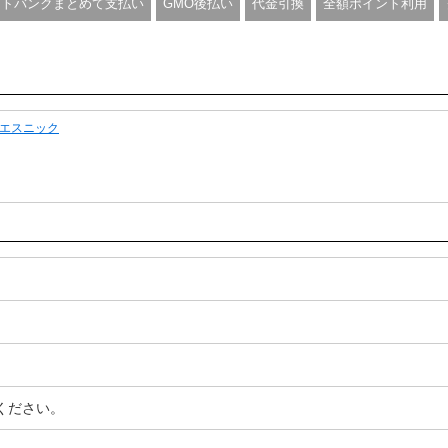
フトバンクまとめて支払い
GMO後払い
代金引換
全額ポイント利用
エスニック
ください。