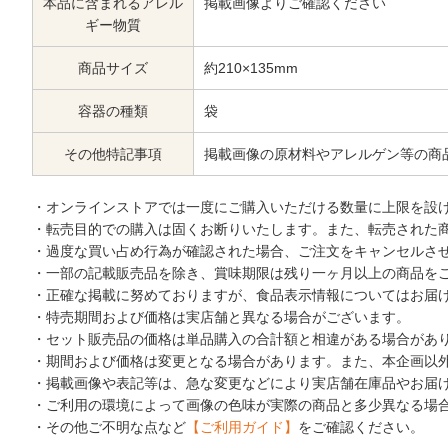
本品に含まれるアレル
掲載画像よりご確認ください
ギー物質
商品サイズ
約210×135mm
容器の種類
袋
その他特記事項
掲載画像の原材料やアレルゲン等の商
・オンラインストアでは一度にご購入いただける数量に上限を設
・転売目的での購入は固くお断りいたします。また、転売された
・過度な買い占め行為が確認された場合、ご注文をキャンセルさ
・一部の記載販売品を除き、賞味期限は残り一ヶ月以上の商品を
・正確な掲載に努めておりますが、食品表示情報についてはお届
・特売期間および価格は実店舗と異なる場合がございます。
・セット販売品の価格は単品購入の合計額と相違がある場合があ
・期間および価格は変更となる場合があります。また、本企画以
・掲載画像や表記等は、急な変更などにより実店舗在庫品やお届
・ご利用の環境によって画像の色味が実際の商品と多少異なる場
・その他ご不明な点など
【ご利用ガイド】
をご確認ください。