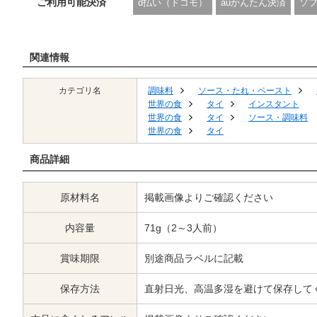
ご利用可能決済
d払い（ドコモ）
auかんたん決済
ソ
関連情報
カテゴリ名
調味料
ソース・たれ・ペースト
世界の食
タイ
インスタント
世界の食
タイ
ソース・調味料
世界の食
タイ
商品詳細
原材料名
掲載画像よりご確認ください
内容量
71g（2～3人前）
賞味期限
別途商品ラベルに記載
保存方法
直射日光、高温多湿を避けて保存して