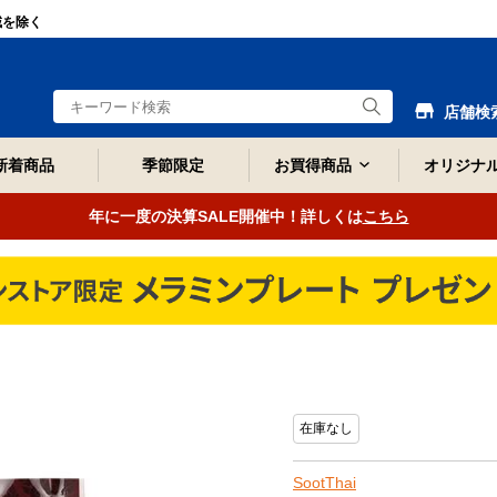
域を除く
店舗検
新着商品
季節限定
お買得商品
オリジナ
年に一度の決算SALE開催中！詳しくは
こちら
在庫なし
SootThai