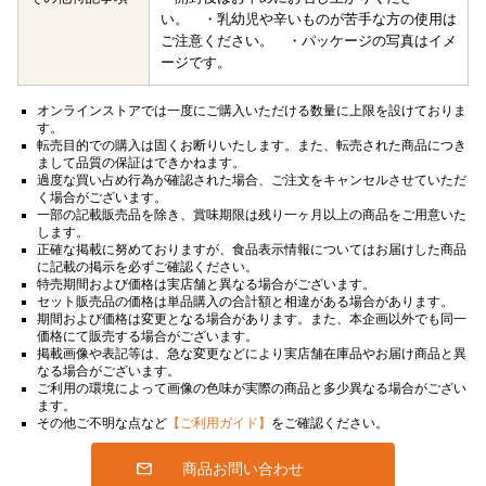
い。 ・乳幼児や辛いものが苦手な方の使用は
ご注意ください。 ・パッケージの写真はイメ
ージです。
オンラインストアでは一度にご購入いただける数量に上限を設けておりま
す。
転売目的での購入は固くお断りいたします。また、転売された商品につき
まして品質の保証はできかねます。
過度な買い占め行為が確認された場合、ご注文をキャンセルさせていただ
く場合がございます。
一部の記載販売品を除き、賞味期限は残り一ヶ月以上の商品をご用意いた
します。
正確な掲載に努めておりますが、食品表示情報についてはお届けした商品
に記載の掲示を必ずご確認ください。
特売期間および価格は実店舗と異なる場合がございます。
セット販売品の価格は単品購入の合計額と相違がある場合があります。
期間および価格は変更となる場合があります。また、本企画以外でも同一
価格にて販売する場合がございます。
掲載画像や表記等は、急な変更などにより実店舗在庫品やお届け商品と異
なる場合がございます。
ご利用の環境によって画像の色味が実際の商品と多少異なる場合がござい
ます。
その他ご不明な点など
【ご利用ガイド】
をご確認ください。
商品お問い合わせ