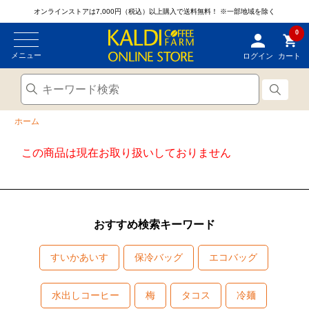
オンラインストアは7,000円（税込）以上購入で送料無料！
※一部地域を除く
0
メニュー
ログイン
カート
ホーム
この商品は現在お取り扱いしておりません
おすすめ検索キーワード
すいかあいす
保冷バッグ
エコバッグ
水出しコーヒー
梅
タコス
冷麺