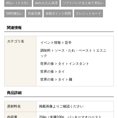
d払い（ドコモ）
auかんたん決済
ソフトバンクまとめて支払い
GMO後払い
代金引換
全額ポイント利用
クレジットカード
関連情報
カテゴリ名
イベント情報
旨辛
調味料
ソース・たれ・ペースト
エスニ
ック
世界の食
タイ
インスタント
世界の食
タイ
世界の食
タイ
麺
商品詳細
原材料名
掲載画像よりご確認ください
内容量
204g（米麺100g、パッキーマオペースト