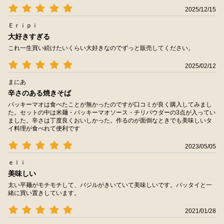
2025/12/15
Ｅｒｉｐｉ
大好きすぎる
これ一生買い続けたいくらい大好きなのでずっと販売してください。
2025/02/12
まにあ
辛さのある焼きそば
パッキーマオは食べたことが無かったのですが口コミが良く購入してみまし
た。セットの中は米麺・パッキーマオソース・チリパウダーの3点が入ってい
ました。辛さは丁度良くおいしかった。作るのが面倒なときでも美味しいタ
イ料理が食べれて便利です
2023/05/05
ｅｌｉ
美味しい
太い平麺がモチモチして、バジルがきいていて美味しいです。パッタイと一
緒に買い置きしています。
2021/01/28