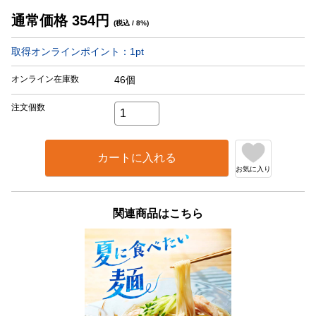
通常価格
354
円
(税込 / 8%)
取得オンラインポイント：
1
pt
オンライン在庫数
46個
注文個数
カートに入れる
お気に入り
関連商品はこちら