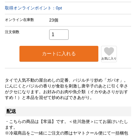
取得オンラインポイント：
0
pt
オンライン在庫数
23個
注文個数
カートに入れる
お気に入り
タイで人気不動の屋台めしの定番、バジルチリ炒め「ガパオ」。
にんにくとバジルの香りが食欲を刺激し唐辛子のあとに引く辛さ
がクセになります。お好みのお肉や魚介類（イカやあさりがおす
すめ！）と本品を混ぜて炒めればできあがり。
配送
・こちらの商品は【常温】です。＜佐川急便＞にてお届けいたし
ます。
※冷蔵商品をご一緒にご注文の際はヤマトクール便にて一括梱包