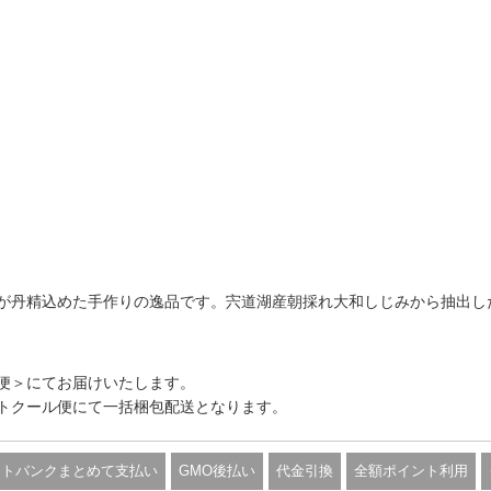
が丹精込めた手作りの逸品です。宍道湖産朝採れ大和しじみから抽出し
便＞にてお届けいたします。
トクール便にて一括梱包配送となります。
フトバンクまとめて支払い
GMO後払い
代金引換
全額ポイント利用