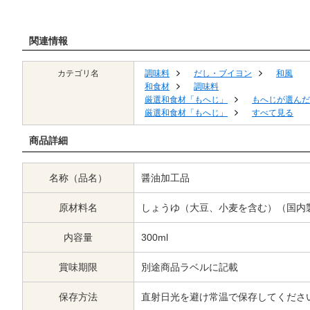
関連情報
カテゴリ名
調味料
だし・ブイヨン
和風
和食材
調味料
厳選和食材「もへじ」
もへじが選んだ
厳選和食材「もへじ」
すべて見る
商品詳細
名称（品名）
醤油加工品
原材料名
しょうゆ（大豆、小麦を含む）（国内
内容量
300ml
賞味期限
別途商品ラベルに記載
保存方法
直射日光を避け常温で保存してくださ