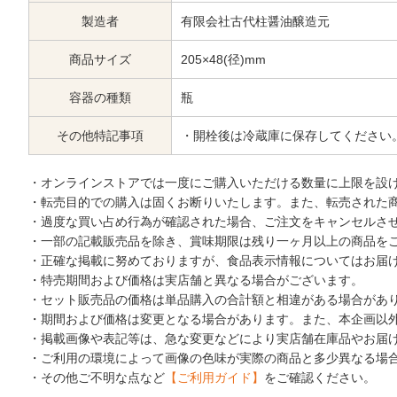
製造者
有限会社古代柱醤油醸造元
商品サイズ
205×48(径)mm
容器の種類
瓶
その他特記事項
・開栓後は冷蔵庫に保存してください
・オンラインストアでは一度にご購入いただける数量に上限を設
・転売目的での購入は固くお断りいたします。また、転売された
・過度な買い占め行為が確認された場合、ご注文をキャンセルさ
・一部の記載販売品を除き、賞味期限は残り一ヶ月以上の商品を
・正確な掲載に努めておりますが、食品表示情報についてはお届
・特売期間および価格は実店舗と異なる場合がございます。
・セット販売品の価格は単品購入の合計額と相違がある場合があ
・期間および価格は変更となる場合があります。また、本企画以
・掲載画像や表記等は、急な変更などにより実店舗在庫品やお届
・ご利用の環境によって画像の色味が実際の商品と多少異なる場
・その他ご不明な点など
【ご利用ガイド】
をご確認ください。