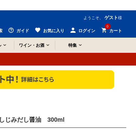
ゲスト
ようこそ、
様
0
索
ガイド
お気に入り
ログイン
カート
ル
ワイン・お酒
特集
じみだし醤油 300ml