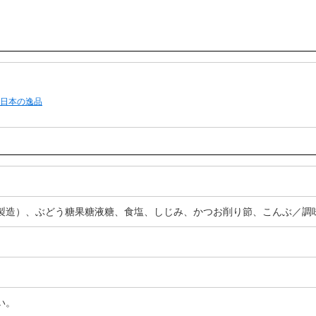
日本の逸品
製造）、ぶどう糖果糖液糖、食塩、しじみ、かつお削り節、こんぶ／調
い。