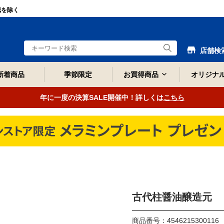
域を除く
店舗検
新着商品
季節限定
お買得商品
オリジナ
年に一度の決算SALE開催中！詳しくは
こちら
古代柱醤油醸造元 し
商品番号：4546215300116