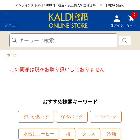
オンラインストアは7,000円（税込）以上購入で送料無料！
※一部地域を除く
0
メニュー
ログイン
カート
ホーム
この商品は現在お取り扱いしておりません
おすすめ検索キーワード
すいかあいす
保冷バッグ
エコバッグ
水出しコーヒー
梅
タコス
冷麺