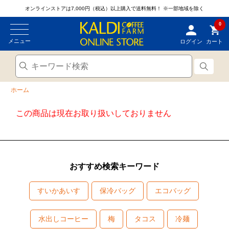
オンラインストアは7,000円（税込）以上購入で送料無料！
※一部地域を除く
0
メニュー
ログイン
カート
ホーム
この商品は現在お取り扱いしておりません
おすすめ検索キーワード
すいかあいす
保冷バッグ
エコバッグ
水出しコーヒー
梅
タコス
冷麺