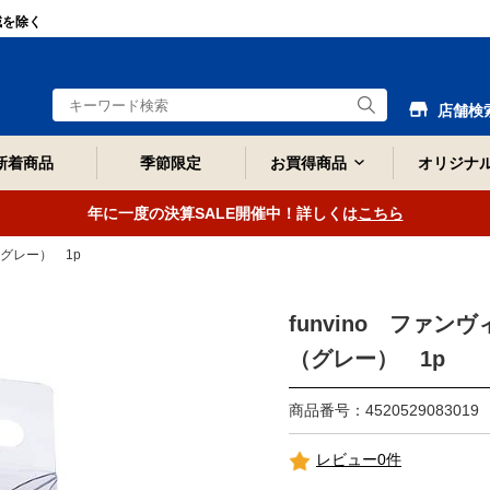
域を除く
店舗検
新着商品
季節限定
お買得商品
オリジナ
年に一度の決算SALE開催中！詳しくは
こちら
グレー） 1p
funvino ファ
（グレー） 1p
商品番号：4520529083019
レビュー0件