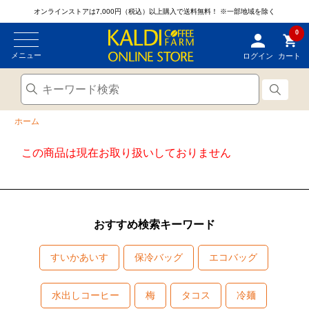
オンラインストアは7,000円（税込）以上購入で送料無料！
※一部地域を除く
0
メニュー
ログイン
カート
ホーム
この商品は現在お取り扱いしておりません
おすすめ検索キーワード
すいかあいす
保冷バッグ
エコバッグ
水出しコーヒー
梅
タコス
冷麺