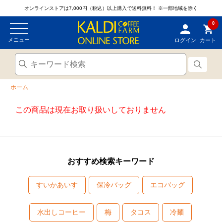
オンラインストアは7,000円（税込）以上購入で送料無料！
※一部地域を除く
0
メニュー
ログイン
カート
ホーム
この商品は現在お取り扱いしておりません
おすすめ検索キーワード
すいかあいす
保冷バッグ
エコバッグ
水出しコーヒー
梅
タコス
冷麺