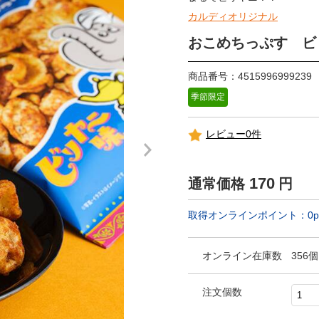
カルディオリジナル
おこめちっぷす ビ
商品番号：4515996999239
季節限定
レビュー0件
170
通常価格
円
取得オンラインポイント：
0
p
オンライン在庫数
356個
注文個数