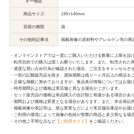
ギー物質
商品サイズ
195×140mm
容器の種類
袋
その他特記事項
掲載画像の原材料やアレルゲン等の商
・オンラインストアでは一度にご購入いただける数量に上限を設
・転売目的での購入は固くお断りいたします。また、転売された
・過度な買い占め行為が確認された場合、ご注文をキャンセルさ
・一部の記載販売品を除き、賞味期限は残り一ヶ月以上の商品を
・正確な掲載に努めておりますが、食品表示情報についてはお届
・特売期間および価格は実店舗と異なる場合がございます。
・セット販売品の価格は単品購入の合計額と相違がある場合があ
・期間および価格は変更となる場合があります。また、本企画以
・掲載画像や表記等は、急な変更などにより実店舗在庫品やお届
・ご利用の環境によって画像の色味が実際の商品と多少異なる場
・その他ご不明な点など
【ご利用ガイド】
をご確認ください。