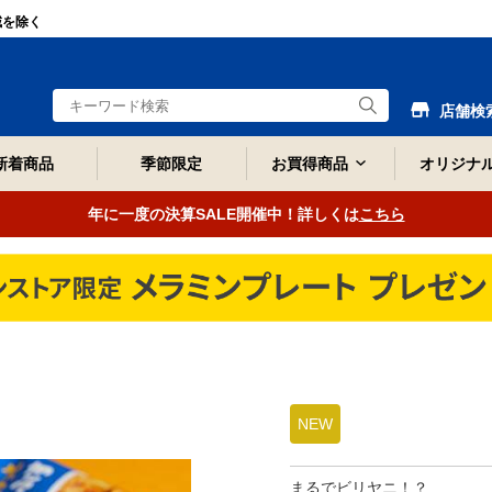
域を除く
店舗検
新着商品
季節限定
お買得商品
オリジナ
年に一度の決算SALE開催中！詳しくは
こちら
NEW
まるでビリヤニ！？