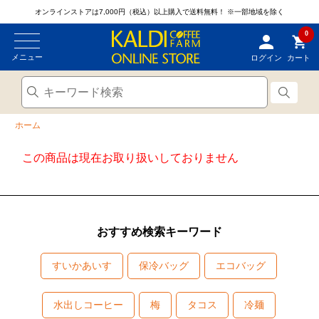
オンラインストアは7,000円（税込）以上購入で送料無料！
※一部地域を除く
0
メニュー
ログイン
カート
ホーム
この商品は現在お取り扱いしておりません
おすすめ検索キーワード
すいかあいす
保冷バッグ
エコバッグ
水出しコーヒー
梅
タコス
冷麺