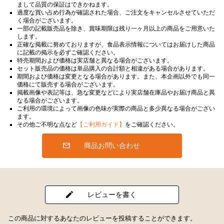
まして品質の保証はできかねます。
過度な買い占め行為が確認された場合、ご注文をキャンセルさせていただ
く場合がございます。
一部の記載販売品を除き、賞味期限は残り一ヶ月以上の商品をご用意いた
します。
正確な掲載に努めておりますが、食品表示情報についてはお届けした商品
に記載の掲示を必ずご確認ください。
特売期間および価格は実店舗と異なる場合がございます。
セット販売品の価格は単品購入の合計額と相違がある場合があります。
期間および価格は変更となる場合があります。また、本企画以外でも同一
価格にて販売する場合がございます。
掲載画像や表記等は、急な変更などにより実店舗在庫品やお届け商品と異
なる場合がございます。
ご利用の環境によって画像の色味が実際の商品と多少異なる場合がござい
ます。
その他ご不明な点など
【ご利用ガイド】
をご確認ください。
商品お問い合わせ
レビューを書く
この商品に対するあなたのレビューを投稿することができます。