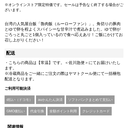
※オンラインストア限定特価です。セールは予告なく終了する場合がご
ざいます。
台湾の人気屋台飯「魯肉飯（ルーローファン）」。角切りの豚肉
とゆで卵を程よくスパイシーな甘辛汁で煮込みました。ゆで卵が
ごろっと丸ごと1個入っているので食べ応えあり！ご飯にかけてお
召し上がりください！
配送
・こちらの商品は【常温】です。＜佐川急便＞にてお届けいたし
ます。
※冷蔵商品をご一緒にご注文の際はヤマトクール便にて一括梱包
配送となります。
ご利用可能決済
d払い（ドコモ）
auかんたん決済
ソフトバンクまとめて支払い
GMO後払い
代金引換
全額ポイント利用
クレジットカード
関連情報