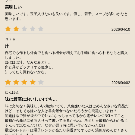
プー
美味しい
美味しいです。玉子入りなのも良いです。但し、若干、スープが多いかなと
思います。
2026/04/10
Ｎｉａ
汁
自宅でも作るし外食でも食べる機会が増えてお手軽に食べられるならと購入
しました。
ほぼほぼ汁。なみなみと汁。
卵と具がビックリする位少し。
知ってたら買わないかな。
2026/04/02
ゆんゆん
味は最高においしい!でも…
味は文句なく美味しい!八角効いてて、八角嫌いな人はごめんなさいな商品だ
けど、そもそも嫌いな人は魯肉飯食べないだろうから問題ないよね？
問題はゆで卵が袋の中で1つになっちゃってるから電子レンジNGってこと!
最初から商品に煮卵入りって書いてあるからね。考えりゃ最初からわかるじ
ゃんって話なんだけど、なぜか買う時に思い付かなかった(泣)
最近のレトルトは電子レンジが当たり前過ぎてすっかり湯煎がめんどくさく
なってしまったよ。