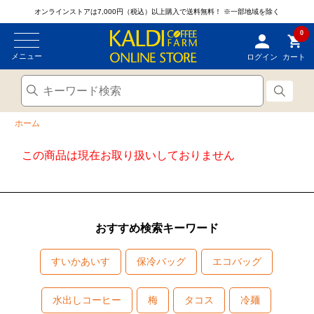
オンラインストアは7,000円（税込）以上購入で送料無料！
※一部地域を除く
0
メニュー
ログイン
カート
ホーム
この商品は現在お取り扱いしておりません
おすすめ検索キーワード
すいかあいす
保冷バッグ
エコバッグ
水出しコーヒー
梅
タコス
冷麺