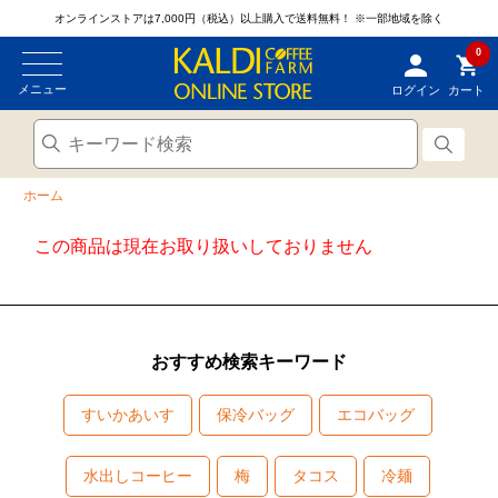
オンラインストアは7,000円（税込）以上購入で送料無料！
※一部地域を除く
0
メニュー
ログイン
カート
ホーム
この商品は現在お取り扱いしておりません
おすすめ検索キーワード
すいかあいす
保冷バッグ
エコバッグ
水出しコーヒー
梅
タコス
冷麺