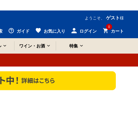
ゲスト
ようこそ、
様
0
索
ガイド
お気に入り
ログイン
カート
ル
ワイン・お酒
特集