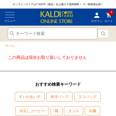
オンラインストアは7,000円（税込）以上購入で送料無料！
※一部地域を除く
0
メニュー
ログイン
カート
ホーム
この商品は現在お取り扱いしておりません
おすすめ検索キーワード
すいかあいす
保冷バッグ
エコバッグ
水出しコーヒー
梅
タコス
冷麺