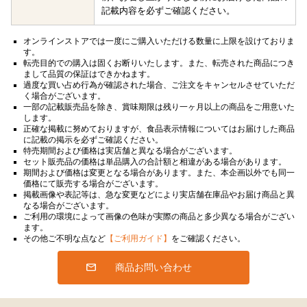
記載内容を必ずご確認ください。
オンラインストアでは一度にご購入いただける数量に上限を設けておりま
す。
転売目的での購入は固くお断りいたします。また、転売された商品につき
まして品質の保証はできかねます。
過度な買い占め行為が確認された場合、ご注文をキャンセルさせていただ
く場合がございます。
一部の記載販売品を除き、賞味期限は残り一ヶ月以上の商品をご用意いた
します。
正確な掲載に努めておりますが、食品表示情報についてはお届けした商品
に記載の掲示を必ずご確認ください。
特売期間および価格は実店舗と異なる場合がございます。
セット販売品の価格は単品購入の合計額と相違がある場合があります。
期間および価格は変更となる場合があります。また、本企画以外でも同一
価格にて販売する場合がございます。
掲載画像や表記等は、急な変更などにより実店舗在庫品やお届け商品と異
なる場合がございます。
ご利用の環境によって画像の色味が実際の商品と多少異なる場合がござい
ます。
その他ご不明な点など
【ご利用ガイド】
をご確認ください。
商品お問い合わせ