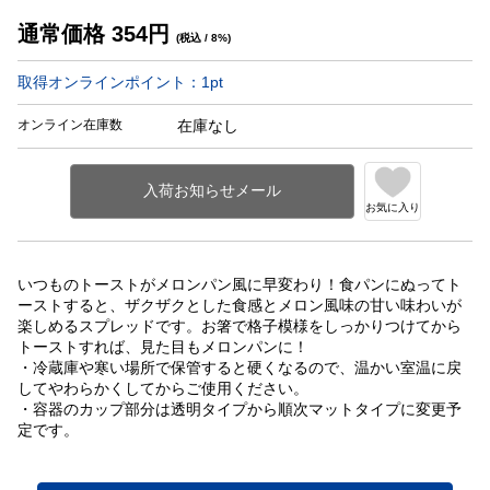
通常価格
354
円
(税込 / 8%)
取得オンラインポイント：
1
pt
オンライン在庫数
在庫なし
お気に入り
いつものトーストがメロンパン風に早変わり！食パンにぬってト
ーストすると、ザクザクとした食感とメロン風味の甘い味わいが
楽しめるスプレッドです。お箸で格子模様をしっかりつけてから
トーストすれば、見た目もメロンパンに！
・冷蔵庫や寒い場所で保管すると硬くなるので、温かい室温に戻
してやわらかくしてからご使用ください。
・容器のカップ部分は透明タイプから順次マットタイプに変更予
定です。