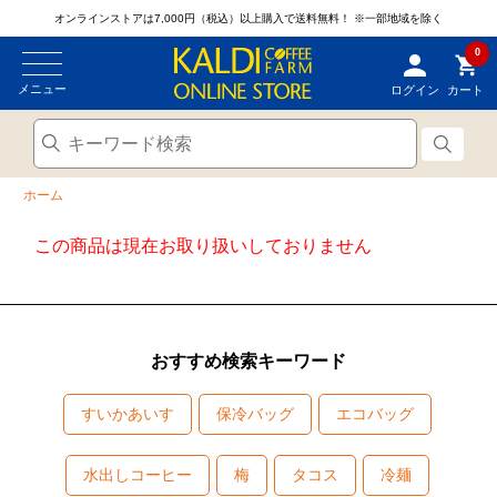
オンラインストアは7,000円（税込）以上購入で送料無料！
※一部地域を除く
0
メニュー
ログイン
カート
ホーム
この商品は現在お取り扱いしておりません
おすすめ検索キーワード
すいかあいす
保冷バッグ
エコバッグ
水出しコーヒー
梅
タコス
冷麺