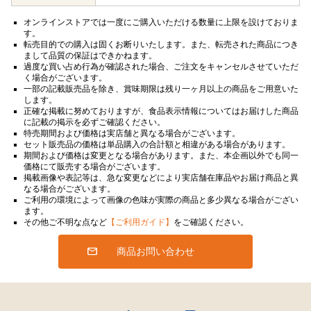
オンラインストアでは一度にご購入いただける数量に上限を設けておりま
す。
転売目的での購入は固くお断りいたします。また、転売された商品につき
まして品質の保証はできかねます。
過度な買い占め行為が確認された場合、ご注文をキャンセルさせていただ
く場合がございます。
一部の記載販売品を除き、賞味期限は残り一ヶ月以上の商品をご用意いた
します。
正確な掲載に努めておりますが、食品表示情報についてはお届けした商品
に記載の掲示を必ずご確認ください。
特売期間および価格は実店舗と異なる場合がございます。
セット販売品の価格は単品購入の合計額と相違がある場合があります。
期間および価格は変更となる場合があります。また、本企画以外でも同一
価格にて販売する場合がございます。
掲載画像や表記等は、急な変更などにより実店舗在庫品やお届け商品と異
なる場合がございます。
ご利用の環境によって画像の色味が実際の商品と多少異なる場合がござい
ます。
その他ご不明な点など
【ご利用ガイド】
をご確認ください。
商品お問い合わせ