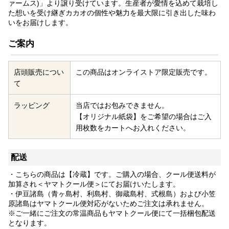
ァームス)」より譲り受けています。生産者が愛情を込めて栽培し
た想いを受け継ぎカカオの個性や魅力を最大限に引き出した味わ
いをお届けします。
ご案内
店頭販売につい
この商品はオンライストア限定販売です。
て
ラッピング
当店ではお包みできません。
【オリジナル紙袋】
をご希望の場合はご入
用枚数をカートへお入れください。
配送
・こちらの商品は【冷蔵】です。ご購入の場合、クール便送料が
加算され＜ヤマトクール便＞にてお届けいたします。
・伊豆諸島（青ヶ島村、利島村、御蔵島村、式根島）および小笠
原諸島はヤマトクール便対応がないためご注文は承れません。
※ご一緒にご注文の常温商品もヤマトクール便にて一括梱包配送
となります。