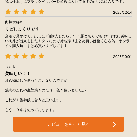
私は仕上げにブラックペッパーを多めに入れて食すのがお気に入りです。
2025/12/14
肉丼大好き
リピしまくりです
店頭で見かけて、試しに1個購入したら、牛・豚どちらでもそれぞれに美味し
い肉丼が出来ました！タレなので持ち帰りまとめ買いは重くなる為、オンラ
イン購入時にまとめ買いリピしてます。
2025/10/01
ｓａｋ
美味しい！！
炒め物にしか使ったことないのですが
焼肉のたれや生姜焼きのたれ…色々使いましたが
これが１番御飯に合うと思います。
もう１０本は使っております。
レビューをもっと見る