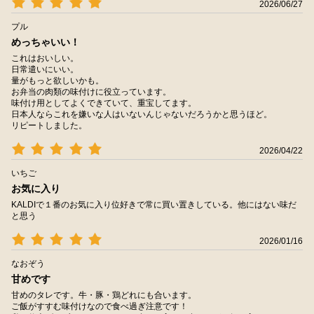
2026/06/27
プル
めっちゃいい！
これはおいしい。
日常遣いにいい。
量がもっと欲しいかも。
お弁当の肉類の味付けに役立っています。
味付け用としてよくできていて、重宝してます。
日本人ならこれを嫌いな人はいないんじゃないだろうかと思うほど。
リピートしました。
2026/04/22
いちご
お気に入り
KALDIで１番のお気に入り位好きで常に買い置きしている。他にはない味だ
と思う
2026/01/16
なおぞう
甘めです
甘めのタレです。牛・豚・鶏どれにも合います。
ご飯がすすむ味付けなので食べ過ぎ注意です！