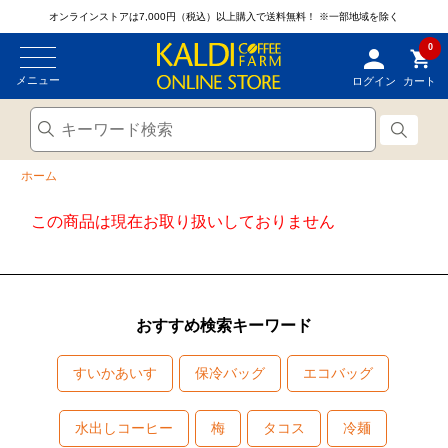
オンラインストアは7,000円（税込）以上購入で送料無料！
※一部地域を除く
0
メニュー
ログイン
カート
ホーム
この商品は現在お取り扱いしておりません
おすすめ検索キーワード
すいかあいす
保冷バッグ
エコバッグ
水出しコーヒー
梅
タコス
冷麺