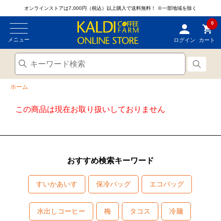
オンラインストアは7,000円（税込）以上購入で送料無料！
※一部地域を除く
0
メニュー
ログイン
カート
ホーム
この商品は現在お取り扱いしておりません
おすすめ検索キーワード
すいかあいす
保冷バッグ
エコバッグ
水出しコーヒー
梅
タコス
冷麺