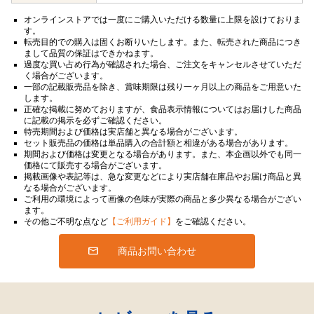
オンラインストアでは一度にご購入いただける数量に上限を設けておりま
す。
転売目的での購入は固くお断りいたします。また、転売された商品につき
まして品質の保証はできかねます。
過度な買い占め行為が確認された場合、ご注文をキャンセルさせていただ
く場合がございます。
一部の記載販売品を除き、賞味期限は残り一ヶ月以上の商品をご用意いた
します。
正確な掲載に努めておりますが、食品表示情報についてはお届けした商品
に記載の掲示を必ずご確認ください。
特売期間および価格は実店舗と異なる場合がございます。
セット販売品の価格は単品購入の合計額と相違がある場合があります。
期間および価格は変更となる場合があります。また、本企画以外でも同一
価格にて販売する場合がございます。
掲載画像や表記等は、急な変更などにより実店舗在庫品やお届け商品と異
なる場合がございます。
ご利用の環境によって画像の色味が実際の商品と多少異なる場合がござい
ます。
その他ご不明な点など
【ご利用ガイド】
をご確認ください。
商品お問い合わせ