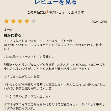
レビューを見る
1
この商品には
件のレビューがあります
2024/12/30
まーさ
確かに香る！
トリュフ塩も好きですが、マヨネーズタイプも便利！
ゆで卵につけたり、マッシュポテトやブロッコリーにかけるだけでご馳走
に！
パンに塗ってトーストしても美味しい！
卵焼きやスクランブルエッグを作る時、ふわふわにするためにマヨネーズを
少し入れるのですが、こちらを入れると味が格段に上がります！
ツナマヨおにぎりにも最高！
ドレッシングを手作りする時にも重宝します。みんなこれしか使いたがらな
いので、異常に減りが早いです。笑
コーンマヨや、チーズにも合います！
タマネギスライスにこちらをかけるだけでご馳走らしく、ダイエット中のサ
ラダのお供にも大人気。