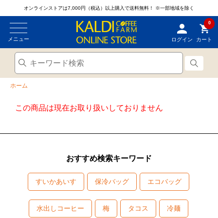
オンラインストアは7,000円（税込）以上購入で送料無料！
※一部地域を除く
0
メニュー
ログイン
カート
ホーム
この商品は現在お取り扱いしておりません
おすすめ検索キーワード
すいかあいす
保冷バッグ
エコバッグ
水出しコーヒー
梅
タコス
冷麺