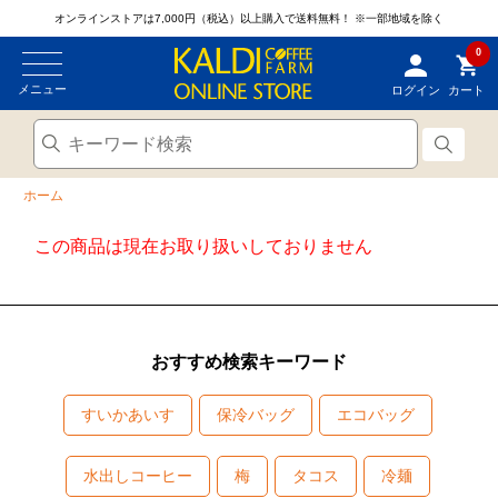
オンラインストアは7,000円（税込）以上購入で送料無料！
※一部地域を除く
0
メニュー
ログイン
カート
ホーム
この商品は現在お取り扱いしておりません
おすすめ検索キーワード
すいかあいす
保冷バッグ
エコバッグ
水出しコーヒー
梅
タコス
冷麺