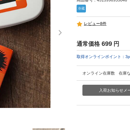
商品番号：4515996935046
冷蔵
レビュー8件
699
通常価格
円
取得オンラインポイント：
3
p
オンライン在庫数
在庫