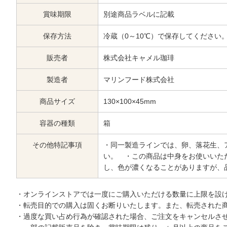
賞味期限
別途商品ラベルに記載
保存方法
冷蔵（0～10℃）で保存してください
販売者
株式会社キャメル珈琲
製造者
マリンフード株式会社
商品サイズ
130×100×45mm
容器の種類
箱
その他特記事項
・同一製造ラインでは、卵、落花生、
い。 ・この商品は中身をお使いいた
し、色が濃くなることがありますが、
・オンラインストアでは一度にご購入いただける数量に上限を設
・転売目的での購入は固くお断りいたします。また、転売された
・過度な買い占め行為が確認された場合、ご注文をキャンセルさ