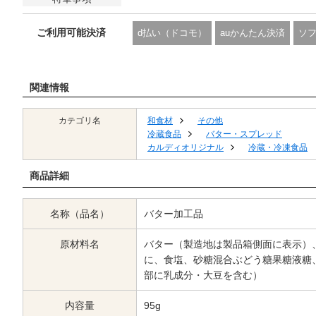
ご利用可能決済
d払い（ドコモ）
auかんたん決済
ソ
関連情報
カテゴリ名
和食材
その他
冷蔵食品
バター・スプレッド
カルディオリジナル
冷蔵・冷凍食品
商品詳細
名称（品名）
バター加工品
原材料名
バター（製造地は製品箱側面に表示）
に、食塩、砂糖混合ぶどう糖果糖液糖
部に乳成分・大豆を含む）
内容量
95g