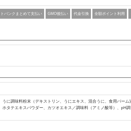
フトバンクまとめて支払い
GMO後払い
代金引換
全額ポイント利用
、うに調味料粉末（デキストリン、うにエキス、混合うに、食用パーム
、ホタテエキスパウダー、カツオエキス／調味料（アミノ酸等）、pH