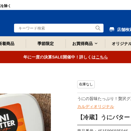
域を除く
店舗検
新着商品
季節限定
お買得商品
オリジナ
年に一度の決算SALE開催中！詳しくは
こちら
在庫なし
うにの旨味たっぷり！贅沢グ
カルディオリジナル
【冷蔵】うにバター 9