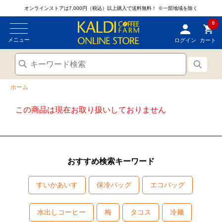
オンラインストアは7,000円（税込）以上購入で送料無料！
※一部地域を除く
0
メニュー
ログイン
カート
ホーム
この商品は現在お取り扱いしておりません
おすすめ検索キーワード
すいかあいす
保冷バッグ
エコバッグ
水出しコーヒー
梅
タコス
冷麺