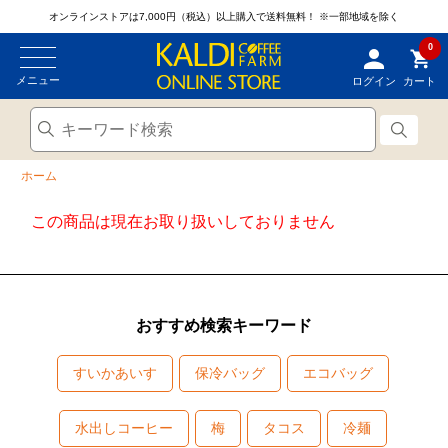
オンラインストアは7,000円（税込）以上購入で送料無料！
※一部地域を除く
0
メニュー
ログイン
カート
ホーム
この商品は現在お取り扱いしておりません
おすすめ検索キーワード
すいかあいす
保冷バッグ
エコバッグ
水出しコーヒー
梅
タコス
冷麺