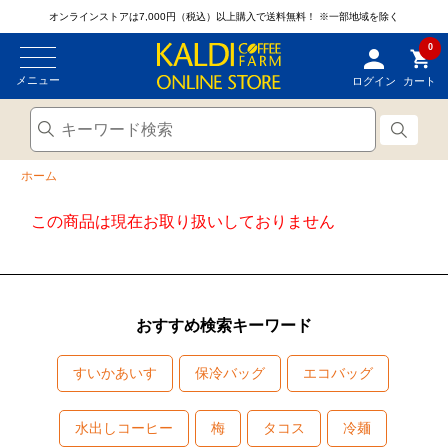
オンラインストアは7,000円（税込）以上購入で送料無料！
※一部地域を除く
0
メニュー
ログイン
カート
ホーム
この商品は現在お取り扱いしておりません
おすすめ検索キーワード
すいかあいす
保冷バッグ
エコバッグ
水出しコーヒー
梅
タコス
冷麺