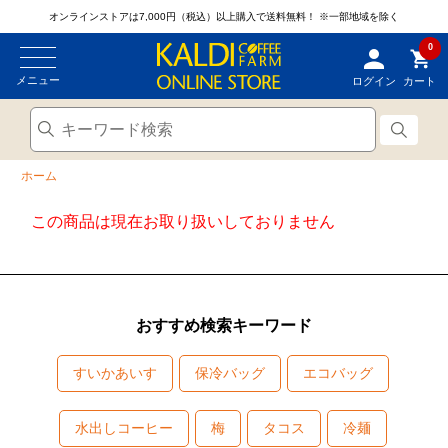
オンラインストアは7,000円（税込）以上購入で送料無料！
※一部地域を除く
0
メニュー
ログイン
カート
ホーム
この商品は現在お取り扱いしておりません
おすすめ検索キーワード
すいかあいす
保冷バッグ
エコバッグ
水出しコーヒー
梅
タコス
冷麺