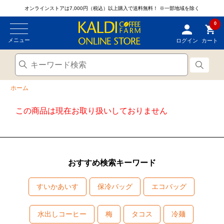
オンラインストアは7,000円（税込）以上購入で送料無料！
※一部地域を除く
0
メニュー
ログイン
カート
ホーム
この商品は現在お取り扱いしておりません
おすすめ検索キーワード
すいかあいす
保冷バッグ
エコバッグ
水出しコーヒー
梅
タコス
冷麺