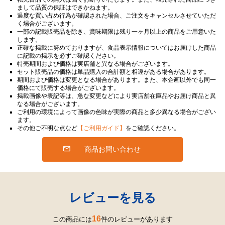
まして品質の保証はできかねます。
過度な買い占め行為が確認された場合、ご注文をキャンセルさせていただ
く場合がございます。
一部の記載販売品を除き、賞味期限は残り一ヶ月以上の商品をご用意いた
します。
正確な掲載に努めておりますが、食品表示情報についてはお届けした商品
に記載の掲示を必ずご確認ください。
特売期間および価格は実店舗と異なる場合がございます。
セット販売品の価格は単品購入の合計額と相違がある場合があります。
期間および価格は変更となる場合があります。また、本企画以外でも同一
価格にて販売する場合がございます。
掲載画像や表記等は、急な変更などにより実店舗在庫品やお届け商品と異
なる場合がございます。
ご利用の環境によって画像の色味が実際の商品と多少異なる場合がござい
ます。
その他ご不明な点など
【ご利用ガイド】
をご確認ください。
商品お問い合わせ
レビューを見る
16
この商品には
件のレビューがあります