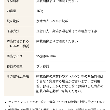
原材料名
掲載画像よりご確認ください
内容量
160g
賞味期限
別途商品ラベルに記載
保存方法
直射日光・高温多湿を避けて冷暗所で保存
本品に含まれる
掲載画像よりご確認ください
アレルギー物質
商品サイズ
95(径)×45mm
容器の種類
プラ容器
その他特記事項
掲載画像の原材料やアレルゲン等の商品情報は
予告なく変更する場合がございます。ご利用
前、お召し上がりになる前にお届けした商品の
記載内容を必ずご確認ください。
オンラインストアでは一度にご購入いただける数量に上限を設けておりま
す。
転売目的での購入は固くお断りいたします。また、転売された商品につき