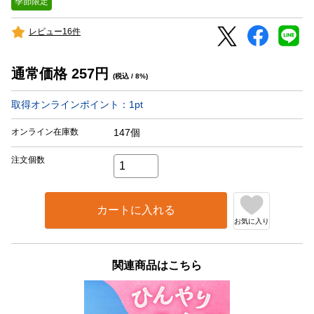
季節限定
レビュー16件
通常価格
257
円
(税込 / 8%)
取得オンラインポイント：
1
pt
オンライン在庫数
147個
注文個数
カートに入れる
お気に入り
関連商品はこちら