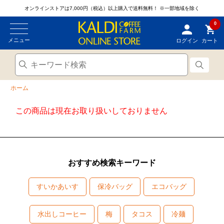
オンラインストアは7,000円（税込）以上購入で送料無料！
※一部地域を除く
0
メニュー
ログイン
カート
ホーム
この商品は現在お取り扱いしておりません
おすすめ検索キーワード
すいかあいす
保冷バッグ
エコバッグ
水出しコーヒー
梅
タコス
冷麺