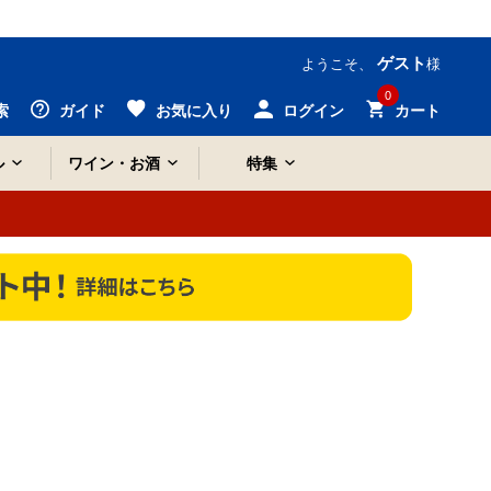
ゲスト
ようこそ、
様
0
索
ガイド
お気に入り
ログイン
カート
ル
ワイン・お酒
特集