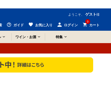
ゲスト
ようこそ、
様
0
索
ガイド
お気に入り
ログイン
カート
ル
ワイン・お酒
特集