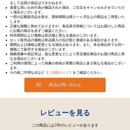
まして品質の保証はできかねます。
過度な買い占め行為が確認された場合、ご注文をキャンセルさせていただ
く場合がございます。
一部の記載販売品を除き、賞味期限は残り一ヶ月以上の商品をご用意いた
します。
正確な掲載に努めておりますが、食品表示情報についてはお届けした商品
に記載の掲示を必ずご確認ください。
特売期間および価格は実店舗と異なる場合がございます。
セット販売品の価格は単品購入の合計額と相違がある場合があります。
期間および価格は変更となる場合があります。また、本企画以外でも同一
価格にて販売する場合がございます。
掲載画像や表記等は、急な変更などにより実店舗在庫品やお届け商品と異
なる場合がございます。
ご利用の環境によって画像の色味が実際の商品と多少異なる場合がござい
ます。
その他ご不明な点など
【ご利用ガイド】
をご確認ください。
商品お問い合わせ
レビューを見る
2
この商品には
件のレビューがあります