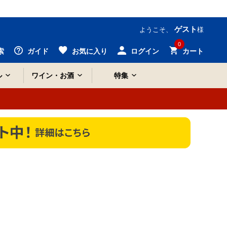
ゲスト
ようこそ、
様
0
索
ガイド
お気に入り
ログイン
カート
ル
ワイン・お酒
特集