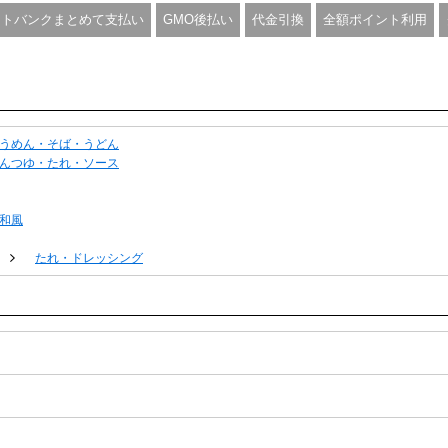
フトバンクまとめて支払い
GMO後払い
代金引換
全額ポイント利用
うめん・そば・うどん
んつゆ・たれ・ソース
和風
たれ・ドレッシング