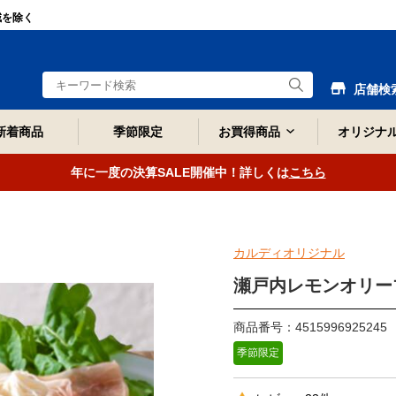
域を除く
店舗検
新着商品
季節限定
お買得商品
オリジナ
年に一度の決算SALE開催中！詳しくは
こちら
カルディオリジナル
瀬戸内レモンオリーブ
商品番号：4515996925245
季節限定