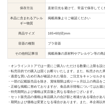
保存方法
直射日光を避けて、常温で保存してく
本品に含まれるアレル
掲載画像よりご確認ください
ギー物質
商品サイズ
165×60(径)mm
容器の種類
プラ容器
その他特記事項
掲載画像の原材料やアレルゲン等の商
・オンラインストアでは一度にご購入いただける数量に上限を設
・転売目的での購入は固くお断りいたします。また、転売された
・過度な買い占め行為が確認された場合、ご注文をキャンセルさ
・一部の記載販売品を除き、賞味期限は残り一ヶ月以上の商品を
・正確な掲載に努めておりますが、食品表示情報についてはお届
・特売期間および価格は実店舗と異なる場合がございます。
・セット販売品の価格は単品購入の合計額と相違がある場合があ
・期間および価格は変更となる場合があります。また、本企画以