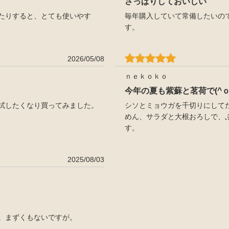
さっぱりしておいしい
たりすると、とても使いやす
毎年購入していて常備したいの
す。
2026/05/08
ｎｅｋｏｋｏ
今年の夏も紫蘇と茗荷で
試したくなり買ってみました。
シソとミョウガを千切りにして
めん、サラダと大根おろしで、ぶ
す。
2025/08/03
。まずくもないですが。