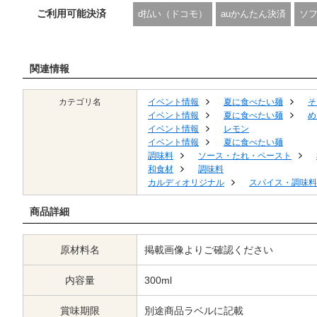
ご利用可能決済
d払い（ドコモ）
auかんたん決済
ソ
関連情報
カテゴリ名
イベント情報
夏に食べたい麺
そ
イベント情報
夏に食べたい麺
め
イベント情報
レモン
イベント情報
夏に食べたい麺
調味料
ソース・たれ・ペースト
和食材
調味料
カルディオリジナル
スパイス・調味料
商品詳細
原材料名
掲載画像よりご確認ください
内容量
300ml
賞味期限
別途商品ラベルに記載