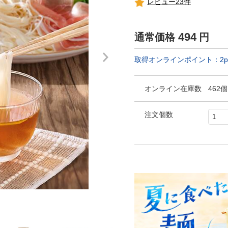
レビュー23件
494
通常価格
円
取得オンラインポイント：
2
p
オンライン在庫数
462個
注文個数